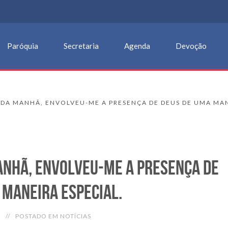
Paróquia
Secretaria
Agenda
Devoção
DA MANHÃ, ENVOLVEU-ME A PRESENÇA DE DEUS DE UMA MAN
anhã, envolveu-me a presença de
 maneira especial.
POSTADO EM NOTÍCIAS